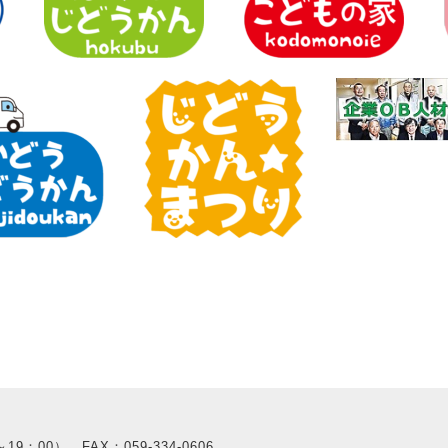
～19：00） FAX：059-334-0606