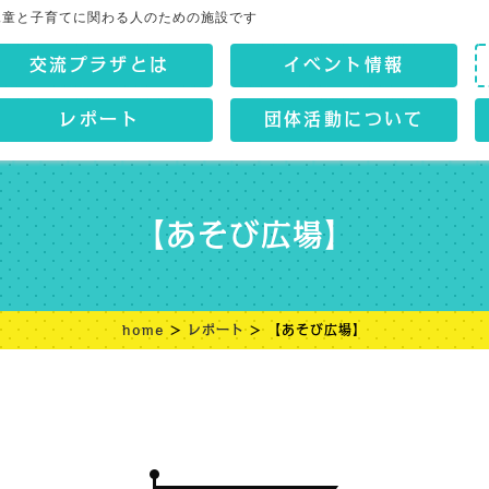
児童と子育てに関わる人のための施設です
交流プラザとは
イベント情報
レポート
団体活動について
【あそび広場】
home
>
レポート
> 【あそび広場】