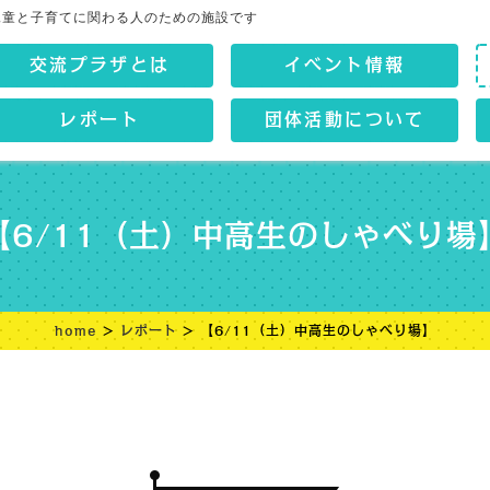
児童と子育てに関わる人のための施設です
交流プラザとは
イベント情報
レポート
団体活動について
【6/11（土）中高生のしゃべり場
home
>
レポート
> 【6/11（土）中高生のしゃべり場】