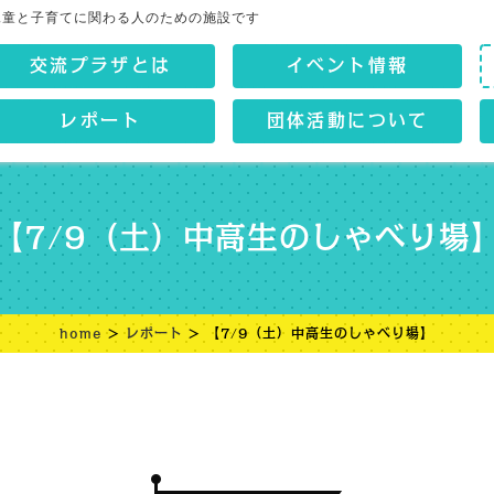
児童と子育てに関わる人のための施設です
交流プラザとは
イベント情報
レポート
団体活動について
【7/9（土）中高生のしゃべり場
home
>
レポート
> 【7/9（土）中高生のしゃべり場】