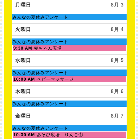
月曜日
8月 3
土
みんなの夏休みアンケート
曜
日,
火曜日
8月 4
8
月
土
みんなの夏休みアンケート
1st
曜
火
9:30 AM
赤ちゃん広場
2026
日,
曜
8
日,
水曜日
8月 5
月
8
1st
月
土
みんなの夏休みアンケート
2026
4th
曜
水
10:00 AM
ベビーマッサージ
2026
日,
曜
8
日,
木曜日
8月 6
月
8
1st
月
土
みんなの夏休みアンケート
2026
5th
曜
2026
日,
金曜日
8月 7
8
月
土
みんなの夏休みアンケート
1st
曜
金
10:30 AM
あそび広場 りんご①
2026