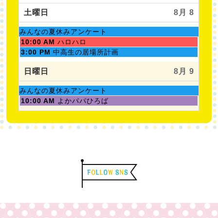
日,
曜
8
日,
土曜日
8月 8
月
8
1st
月
土
みんなの夏休みアンケート
2026
7th
曜
土
10:00 AM
ハロハロ
2026
日,
曜
土
3:00 PM
中高生の居場所計画
8
日,
曜
月
8
日,
日曜日
8月 9
1st
月
8
2026
8th
月
土
みんなの夏休みアンケート
2026
8th
曜
日
10:00 AM
よかパパひろば
2026
日,
曜
8
日,
月
8
1st
月
2026
9th
2026