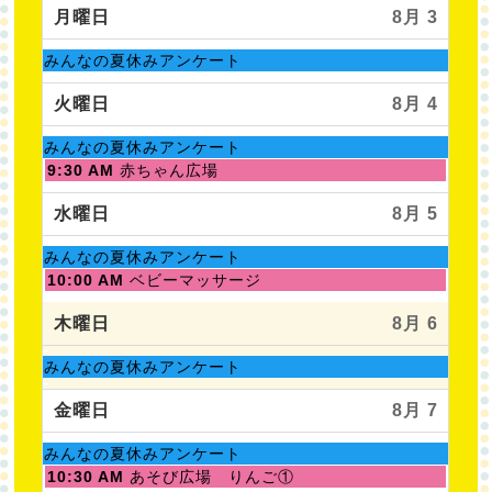
月曜日
8月 3
土
みんなの夏休みアンケート
曜
日,
火曜日
8月 4
8
月
土
みんなの夏休みアンケート
1st
曜
火
9:30 AM
赤ちゃん広場
2026
日,
曜
8
日,
水曜日
8月 5
月
8
1st
月
土
みんなの夏休みアンケート
2026
4th
曜
水
10:00 AM
ベビーマッサージ
2026
日,
曜
8
日,
木曜日
8月 6
月
8
1st
月
土
みんなの夏休みアンケート
2026
5th
曜
2026
日,
金曜日
8月 7
8
月
土
みんなの夏休みアンケート
1st
曜
金
10:30 AM
あそび広場 りんご①
2026