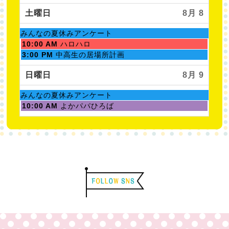
日,
曜
8
日,
土曜日
8月 8
月
8
1st
月
土
みんなの夏休みアンケート
2026
7th
曜
土
10:00 AM
ハロハロ
2026
日,
曜
土
3:00 PM
中高生の居場所計画
8
日,
曜
月
8
日,
日曜日
8月 9
1st
月
8
2026
8th
月
土
みんなの夏休みアンケート
2026
8th
曜
日
10:00 AM
よかパパひろば
2026
日,
曜
8
日,
月
8
1st
月
2026
9th
2026