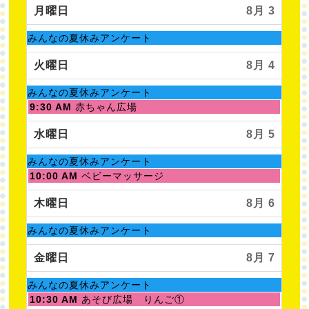
月曜日
8月 3
土
みんなの夏休みアンケート
曜
日,
火曜日
8月 4
8
月
土
みんなの夏休みアンケート
1st
曜
火
9:30 AM
赤ちゃん広場
2026
日,
曜
8
日,
水曜日
8月 5
月
8
1st
月
土
みんなの夏休みアンケート
2026
4th
曜
水
10:00 AM
ベビーマッサージ
2026
日,
曜
8
日,
木曜日
8月 6
月
8
1st
月
土
みんなの夏休みアンケート
2026
5th
曜
2026
日,
金曜日
8月 7
8
月
土
みんなの夏休みアンケート
1st
曜
金
10:30 AM
あそび広場 りんご①
2026