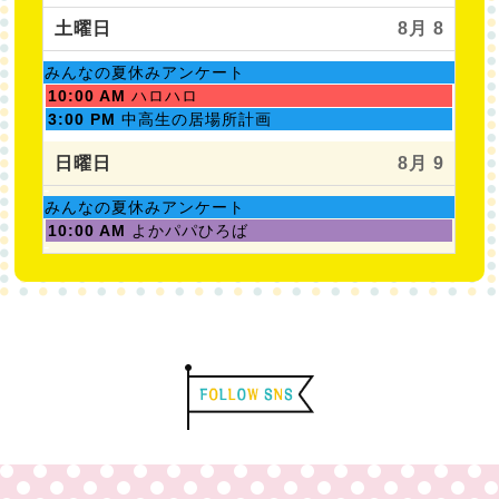
日,
曜
8
日,
土曜日
8月 8
月
8
1st
月
土
みんなの夏休みアンケート
2026
7th
曜
土
10:00 AM
ハロハロ
2026
日,
曜
土
3:00 PM
中高生の居場所計画
8
日,
曜
月
8
日,
日曜日
8月 9
1st
月
8
2026
8th
月
土
みんなの夏休みアンケート
2026
8th
曜
日
10:00 AM
よかパパひろば
2026
日,
曜
8
日,
月
8
1st
月
2026
9th
2026