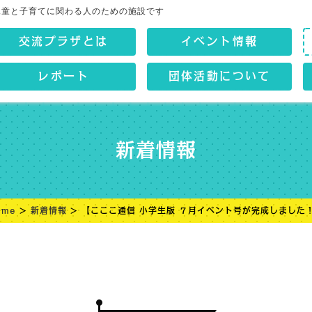
児童と子育てに関わる人のための施設です
交流プラザとは
イベント情報
レポート
団体活動について
新着情報
ome
>
新着情報
> 【こここ通信 小学生版 ７月イベント号が完成しました