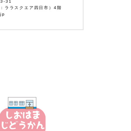
-31
：ララスクエア四日市）4階
.jp